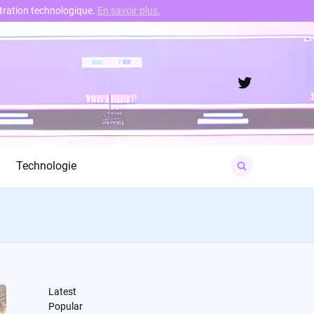
nstration technologique.
En savoir plus.
Twitter
Search
Technologie
for:
Latest
Popular