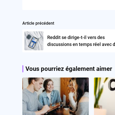
Article précédent
Post
navigation
Reddit se dirige-t-il vers des
discussions en temps réel avec 
canaux à la Discord ?
Vous pourriez également aimer