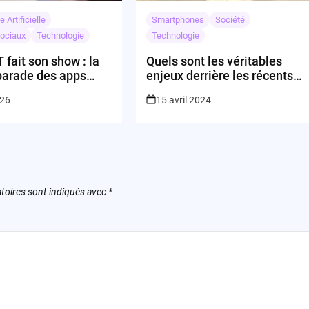
e Artificielle
Smartphones
Société
ociaux
Technologie
Technologie
fait son show : la
Quels sont les véritables
parade des apps
enjeux derrière les récents
es
bouleversements chez
026
15 avril 2024
Tesla?
toires sont indiqués avec
*