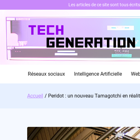
Les articles de ce site sont tous écri
Skip
to
content
Réseaux sociaux
Intelligence Artificielle
We
Accueil
Peridot : un nouveau Tamagotchi en réalit