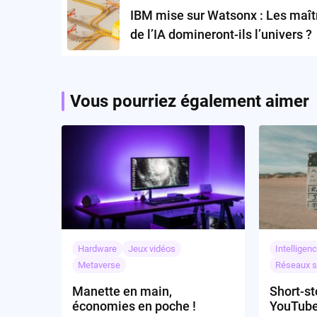
navigation
IBM mise sur Watsonx : Les maît
de l’IA domineront-ils l’univers ?
Vous pourriez également aimer
Hardware
Jeux vidéos
Intelligenc
Metaverse
Réseaux s
Manette en main,
Short-st
économies en poche !
YouTube