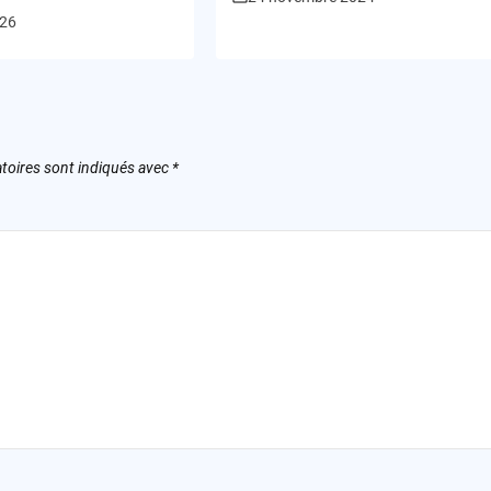
TikTok !
026
toires sont indiqués avec
*