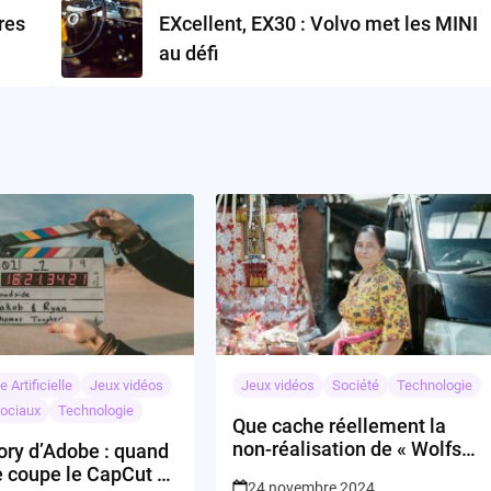
res
EXcellent, EX30 : Volvo met les MINI
au défi
e Artificielle
Jeux vidéos
Jeux vidéos
Société
Technologie
ociaux
Technologie
Que cache réellement la
non-réalisation de « Wolfs
ory d’Adobe : quand
2 » par Apple ?
 coupe le CapCut à
24 novembre 2024