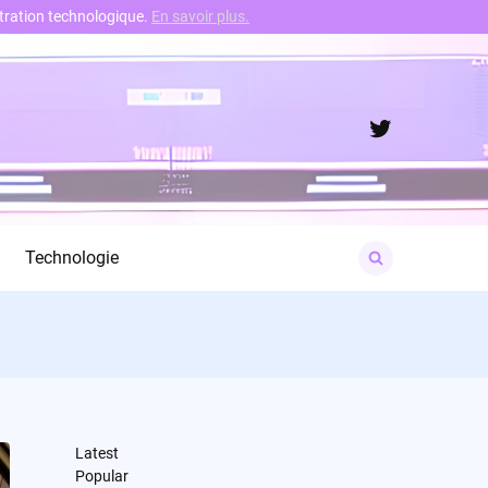
nstration technologique.
En savoir plus.
Twitter
Search
Technologie
for:
Latest
Popular