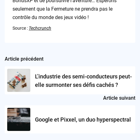
BonusXP et de poursuivre l’aventure… Espérons
seulement que la Fermeture ne prendra pas le
contrôle du monde des jeux vidéo !
Source :
Techcrunch
Article précédent
Post
navigation
L’industrie des semi-conducteurs peut-
elle surmonter ses défis cachés ?
Article suivant
Google et Pixxel, un duo hyperspectral