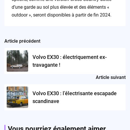
d’une garde au sol plus élevée et des éléments «
outdoor », seront disponibles à partir de fin 2024.
Article précédent
Post
navigation
Volvo EX30 : électriquement ex-
travagante !
Article suivant
Volvo EX30 : l’électrisante escapade
scandinave
Vous pourriez également aimer