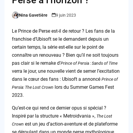
Perse à l’horizon ?
Nina Gavetière
9 juin 2023
Posted
by
Le Prince de Perse est-il de retour ? Les fans de la
franchise d’Ubisoft se le demandent depuis un
certain temps, la série est-elle sur le point de
connaître un renouveau ? Bien qu’il ne soit toujours
pas clair si le remake d’
Prince of Persia : Sands of Time
verra le jour, une nouvelle vient de semer l’excitation
dans le cœur des fans : Ubisoft a annoncé
Prince of
lors du Summer Games Fest
Persia: The Lost Crown
2023.
Qu’est-ce qui rend ce dernier opus si spécial ?
Inspiré par la structure « Metroidvania »,
The Lost
est un jeu d’action-aventure et de plateforme
Crown
se déroulant dans un monde perse mythologique.