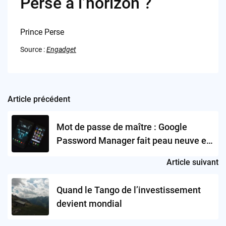
Perse à l’horizon ?
Prince Perse
Source :
Engadget
Article précédent
Post
navigation
Mot de passe de maître : Google
Password Manager fait peau neuve et
se muscle !
Article suivant
Quand le Tango de l’investissement
devient mondial