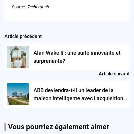
Source :
Techcrunch
Article précédent
Post
navigation
Alan Wake II : une suite innovante et
surprenante?
Article suivant
ABB deviendra-t-il un leader de la
maison intelligente avec l’acquisition
d’Eve Systems?
Vous pourriez également aimer