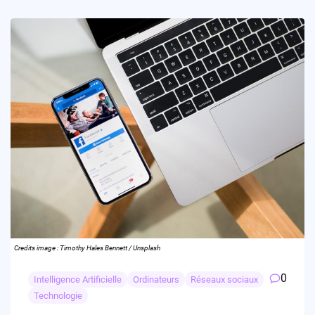
Credits image : Timothy Hales Bennett / Unsplash
0
Intelligence Artificielle
Ordinateurs
Réseaux sociaux
Technologie