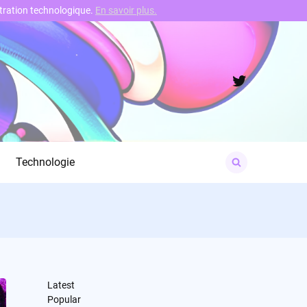
nstration technologique.
En savoir plus.
Twitter
Search
Technologie
for:
Latest
Popular