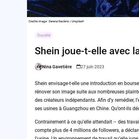
Credits image : Serena Naclerio / Unsplash
Société
Shein joue-t-elle avec l
Nina Gavetière
27 juin 2023
Posted
by
Shein envisage-t-elle une introduction en bourse
rénover son image suite aux nombreuses plaintes 
des créateurs indépendants. Afin d’y remédier, l’
ses usines à Guangzhou en Chine. Qu’ont-ils déc
Contrairement à ce qu’elle attendait – des trava
compte plus de 4 millions de followers, a déclar
l’usine. Un environnement de travail qu’elle juge