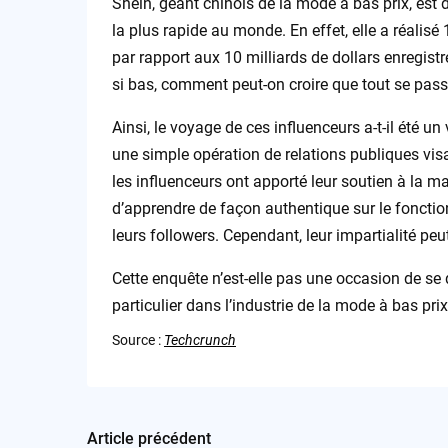
Shein, géant chinois de la mode à bas prix, est
la plus rapide au monde. En effet, elle a réalisé
par rapport aux 10 milliards de dollars enregist
si bas, comment peut-on croire que tout se pas
Ainsi, le voyage de ces influenceurs a-t-il été un
une simple opération de relations publiques vis
les influenceurs ont apporté leur soutien à la m
d’apprendre de façon authentique sur le fonctio
leurs followers. Cependant, leur impartialité peu
Cette enquête n’est-elle pas une occasion de se q
particulier dans l’industrie de la mode à bas pri
Source :
Techcrunch
Article précédent
Post