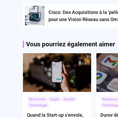
navigation
Cisco: Des Acquisitions à la ‘pell
pour une Vision Réseau sans Om
Vous pourriez également aimer
Blockchain
Crypto
Société
Réseaux s
Technologie
Technolog
Quand la Start-up s’envole,
Durov dé