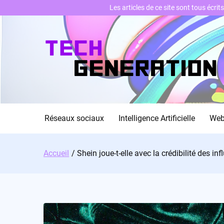
Les articles de ce site sont tous écri
Skip
to
content
Réseaux sociaux
Intelligence Artificielle
We
Accueil
Shein joue-t-elle avec la crédibilité des in