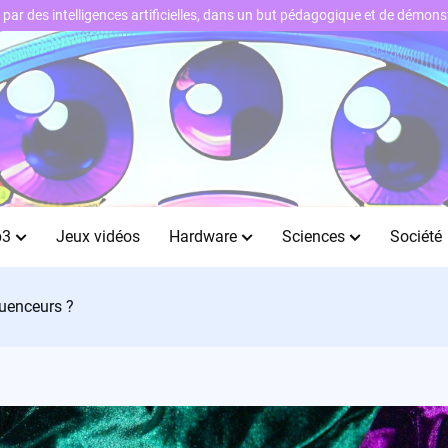
ts par des intelligences artificielles, dans un but pédagogique et de démo
b3
Jeux vidéos
Hardware
Sciences
Société
fluenceurs ?