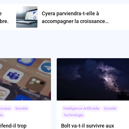
e
Cyera parviendra-t-elle à
bre.
accompagner la croissance
exponentielle des données
d’entreprise ?
ociaux
Société
Intelligence Artificielle
Société
ie
Technologie
fend-il trop
Bolt va-t-il survivre aux