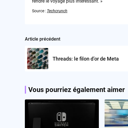
rendre le voyage plus intéressant. »
Source :
Techcrunch
Article précédent
Post
navigation
Threads: le filon d’or de Meta
Vous pourriez également aimer