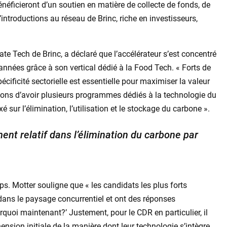
énéficieront d’un soutien en matière de collecte de fonds, de
’introductions au réseau de Brinc, riche en investisseurs,
 Tech de Brinc, a déclaré que l’accélérateur s’est concentré
années grâce à son vertical dédié à la Food Tech. « Forts de
cificité sectorielle est essentielle pour maximiser la valeur
yons d’avoir plusieurs programmes dédiés à la technologie du
sur l’élimination, l’utilisation et le stockage du carbone ».
ent relatif dans l’élimination du carbone par
s. Motter souligne que « les candidats les plus forts
ans le paysage concurrentiel et ont des réponses
quoi maintenant?’ Justement, pour le CDR en particulier, il
ension initiale de la manière dont leur technologie s’intègre