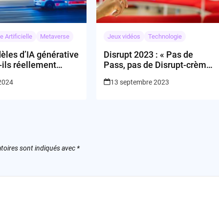
e Artificielle
Metaverse
Jeux vidéos
Technologie
èles d’IA générative
Disrupt 2023 : « Pas de
ils réellement
Pass, pas de Disrupt-crème-
mer la pratique
glacée »
 2024
13 septembre 2023
 sans risquer la
 des patients ?
toires sont indiqués avec
*