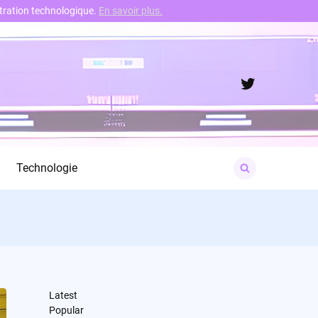
nstration technologique.
En savoir plus.
Twitter
Search
Technologie
for:
Latest
Popular