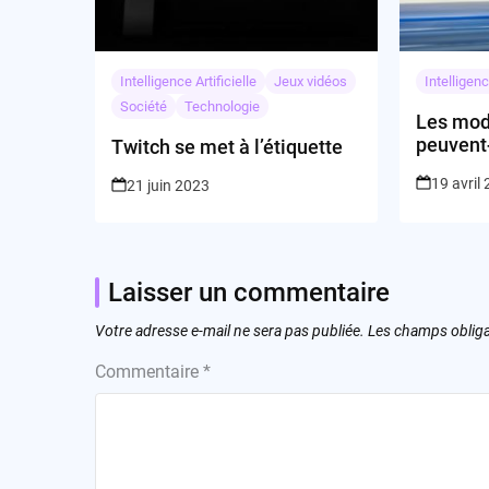
Intelligence Artificielle
Jeux vidéos
Intelligenc
Société
Technologie
Les mod
peuvent-
Twitch se met à l’étiquette
transfor
19 avril
21 juin 2023
médicale
sécurité
Laisser un commentaire
Votre adresse e-mail ne sera pas publiée.
Les champs obliga
Commentaire
*