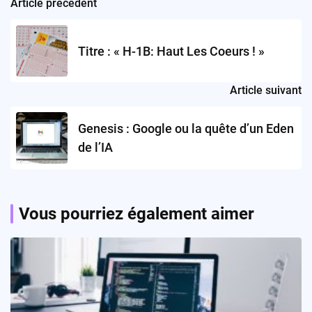
Article précédent
Post
navigation
Titre : « H-1B: Haut Les Coeurs ! »
Article suivant
Genesis : Google ou la quête d’un Eden
de l’IA
Vous pourriez également aimer