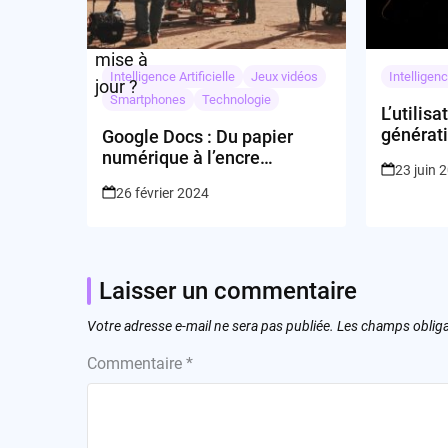
Intelligence Artificielle
Jeux vidéos
Intelligenc
Smartphones
Technologie
L’utilisa
générati
Google Docs : Du papier
vraiment
numérique à l’encre
23 juin 
virtuelle, le grand saut stylé
26 février 2024
Laisser un commentaire
Votre adresse e-mail ne sera pas publiée.
Les champs obliga
Commentaire
*