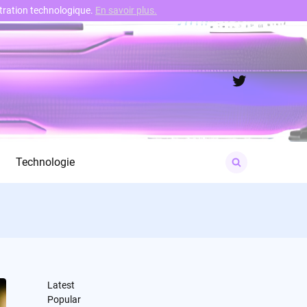
nstration technologique.
En savoir plus.
Twitter
Search
Technologie
for:
Latest
Popular