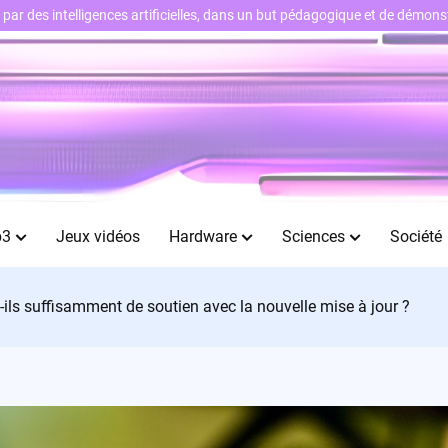
ts par des intelligences artificielles, dans un but pédagogique et de démo
b3
Jeux vidéos
Hardware
Sciences
Société
ils suffisamment de soutien avec la nouvelle mise à jour ?