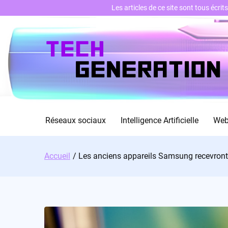
Les articles de ce site sont tous écri
Skip
to
content
Réseaux sociaux
Intelligence Artificielle
We
Accueil
Les anciens appareils Samsung recevront-