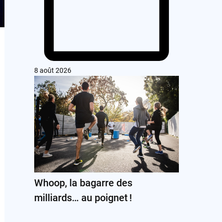
8 août 2026
Whoop, la bagarre des
milliards… au poignet !