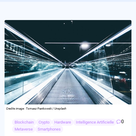
Credits image : Tomasz Frankowski / Unsplash
0
Blockchain
Crypto
Hardware
Intelligence Artificielle
Metaverse
Smartphones