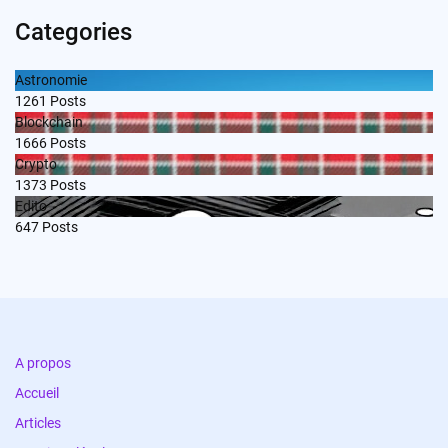
Categories
Astronomie
1261
Posts
Blockchain
1666
Posts
Crypto
1373
Posts
Edito
647
Posts
A propos
Accueil
Articles