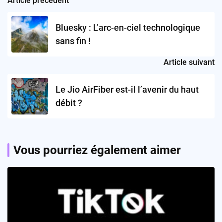
Article précédent
Post
navigation
Bluesky : L’arc-en-ciel technologique
sans fin !
Article suivant
Le Jio AirFiber est-il l’avenir du haut
débit ?
Vous pourriez également aimer