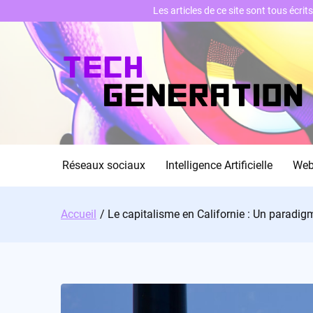
Les articles de ce site sont tous écri
Skip
to
content
Réseaux sociaux
Intelligence Artificielle
We
Accueil
Le capitalisme en Californie : Un paradig