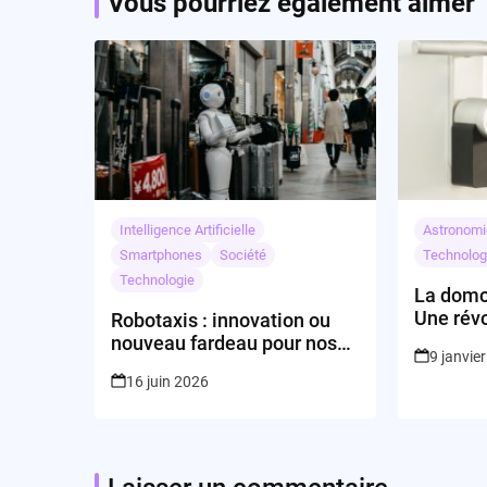
Vous pourriez également aimer
Intelligence Artificielle
Astronomi
Smartphones
Société
Technolog
Technologie
La domo
Une révo
Robotaxis : innovation ou
nouveau fardeau pour nos
9 janvie
villes ?
16 juin 2026