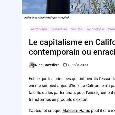
Credits image : Remy Hellequin / Unsplash
Astronomie
Metaverse
Société
Technologie
Web
Le capitalisme en Calif
contemporain ou enracin
Nina Gavetière
31 août 2023
Posted
by
Est-ce que les principes qui ont permis l’essor d
encore sur pied aujourd’hui? La Californie n’a pa
talents ou les partenariats pour l’enseignement 
transformés en produits d’export.
L’auteur et critique
Malcolm Harris
peut-il être 