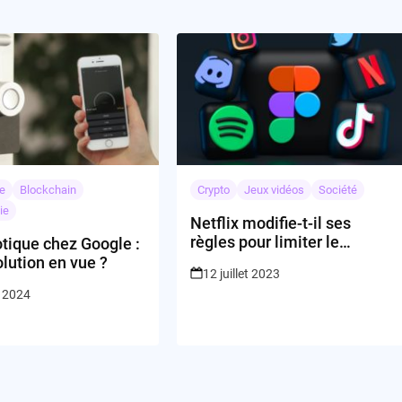
e
Blockchain
Crypto
Jeux vidéos
Société
ie
Netflix modifie-t-il ses
règles pour limiter le
tique chez Google :
partage de comptes?
lution en vue ?
12 juillet 2023
r 2024