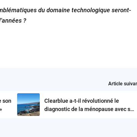
emblématiques du domaine technologique seront-
d’années ?
Article suiva
e son
Clearblue a-t-il révolutionné le
»
diagnostic de la ménopause avec son
nouvel outil ?