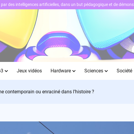
ts par des intelligences artificielles, dans un but pédagogique et de démo
b3
Jeux vidéos
Hardware
Sciences
Société
me contemporain ou enraciné dans l’histoire ?