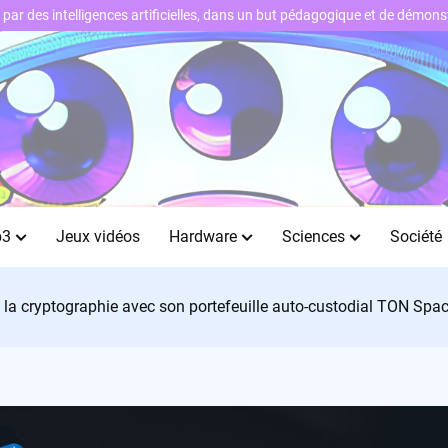
ts par des intelligences artificielles, dans un but pédagogique et de démo
b3
Jeux vidéos
Hardware
Sciences
Société
e la cryptographie avec son portefeuille auto-custodial TON Spac