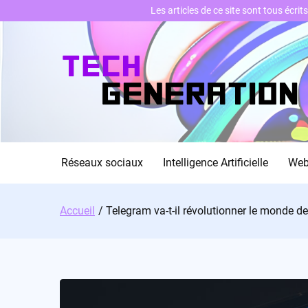
Les articles de ce site sont tous écri
Skip
to
content
Réseaux sociaux
Intelligence Artificielle
We
Accueil
Telegram va-t-il révolutionner le monde d