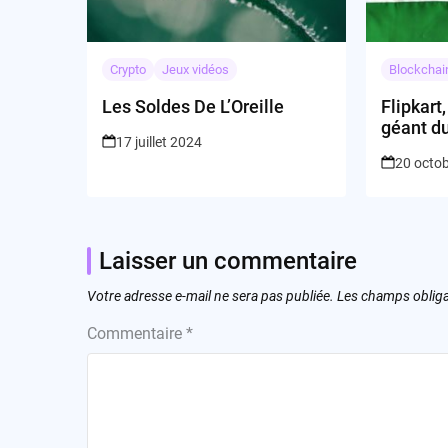
Crypto
Jeux vidéos
Blockchai
Les Soldes De L’Oreille
Flipkart,
géant d
17 juillet 2024
ouvre-t-i
20 octo
vague m
rapatrie
indienne
Laisser un commentaire
Votre adresse e-mail ne sera pas publiée.
Les champs obliga
Commentaire
*