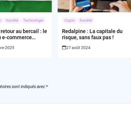
n
Société
Technologie
Crypto
Société
 retour au bercail : le
Redalpine : La capitale du
u e-commerce
risque, sans faux pas !
l la voie à une
bre 2025
27 août 2024
ondiale de
ments de la tech
 ?
toires sont indiqués avec
*