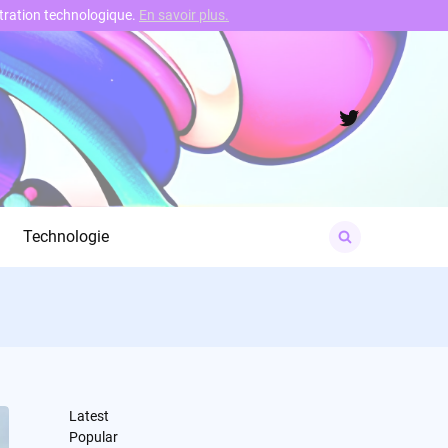
nstration technologique.
En savoir plus.
Twitter
Search
Technologie
for:
Latest
Popular