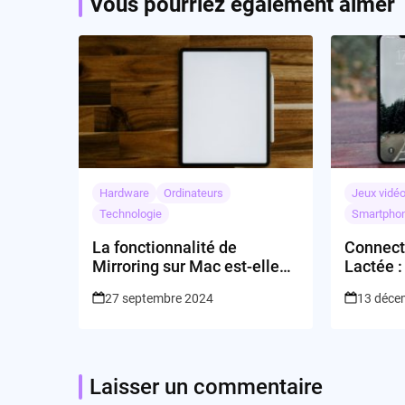
Vous pourriez également aimer
Hardware
Ordinateurs
Jeux vidé
Technologie
Smartpho
La fonctionnalité de
Connecté
Mirroring sur Mac est-elle
Lactée :
véritablement
la Lune
27 septembre 2024
13 déce
révolutionnaire?
Laisser un commentaire