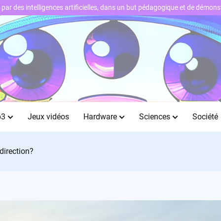
ts par des intelligences artificielles, dans un but pédagogique et de démo
b3
Jeux vidéos
Hardware
Sciences
Société
direction?