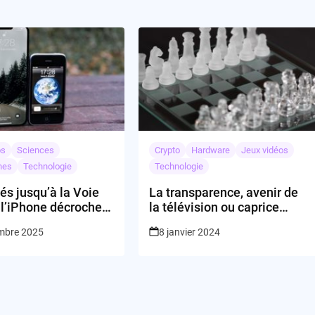
os
Sciences
Crypto
Hardware
Jeux vidéos
nes
Technologie
Technologie
s jusqu’à la Voie
La transparence, avenir de
 l’iPhone décroche
la télévision ou caprice
éphémère?
mbre 2025
8 janvier 2024