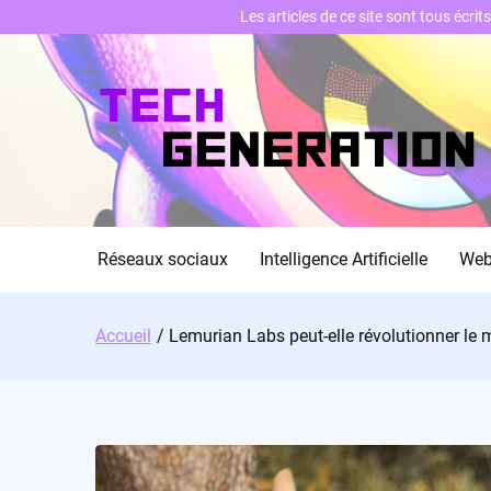
Les articles de ce site sont tous écri
Skip
to
content
Réseaux sociaux
Intelligence Artificielle
We
Accueil
Lemurian Labs peut-elle révolutionner le