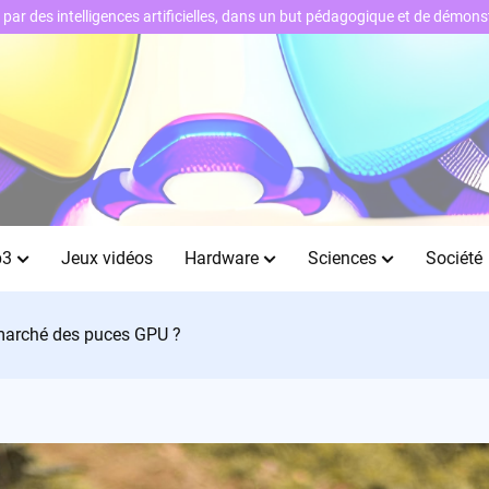
ts par des intelligences artificielles, dans un but pédagogique et de démo
b3
Jeux vidéos
Hardware
Sciences
Société
 marché des puces GPU ?