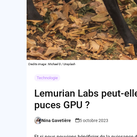
Credits image : Michael G / Unsplash
Technologie
Lemurian Labs peut-ell
puces GPU ?
Nina Gavetière
5 octobre 2023
Posted
by
Et si nous pouvions bénéficier de la puissance