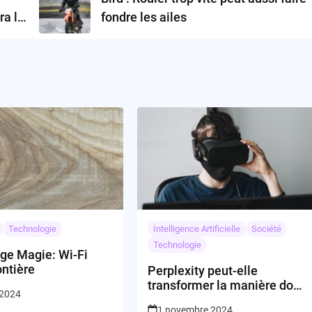
ra le
fondre les ailes
Technologie
Intelligence Artificielle
Société
Technologie
ge Magie: Wi-Fi
ontière
Perplexity peut-elle
transformer la manière dont
 2024
nous suivons les élections ?
1 novembre 2024