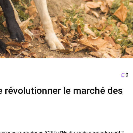
0
e révolutionner le marché des
 des puces graphiques (GPU) d’Nvidia, mais à moindre coût ?