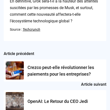
En définitive, Grok sera-t-il à la hauteur des attentes
suscitées par les promesses de Musk, et surtout,
comment cette nouveauté affectera-t-elle
l’écosystème technologique global ?
Source :
Techcrunch
Article précédent
Post
navigation
Crezco peut-elle révolutionner les
paiements pour les entreprises?
Article suivant
OpenAI: Le Retour du CEO Jedi