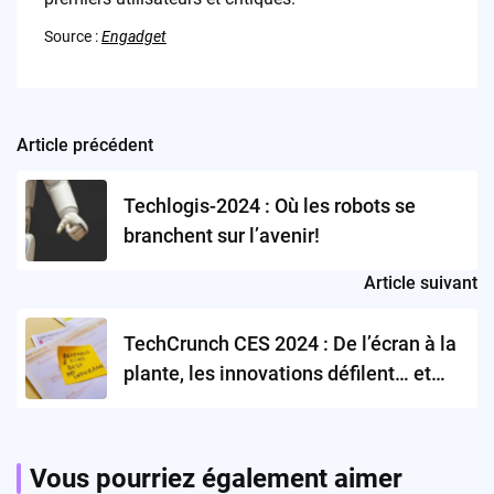
Source :
Engadget
Article précédent
Post
navigation
Techlogis-2024 : Où les robots se
branchent sur l’avenir!
Article suivant
TechCrunch CES 2024 : De l’écran à la
plante, les innovations défilent… et
c’est pas du pipeau!
Vous pourriez également aimer