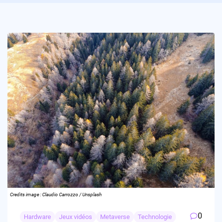
Credits image : Claudio Carrozzo / Unsplash
0
Hardware
Jeux vidéos
Metaverse
Technologie