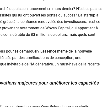
 marché depuis son lancement en mars dernier? N’est-ce pas les
sistés qui lui ont ouvert les portes du succès? La startup a
té grâce à la confiance renouvelée des investisseurs, n’est-ce
er provenant notamment de Woven Capital, qui appartient à
e considérable de 83 millions de dollars, mais quels sont
tions pour se démarquer? L’essence même de la nouvelle
ractérisée par des améliorations de conception, une
que inévitable de l’IA générative, un must-have de la récente
ovations majeures pour améliorer les capacités
it d’une collaboration avec Yves Behar et que son studio