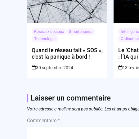
Réseaux sociaux
Smartphones
Intelligenc
Technologie
Ordinateu
Quand le réseau fait « SOS »,
Le ‘Chat
c’est la panique à bord !
: l’IA q
ne grimp
30 septembre 2024
13 févri
Laisser un commentaire
Votre adresse e-mail ne sera pas publiée.
Les champs obliga
Commentaire
*