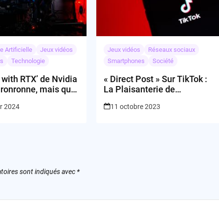
e Artificielle
Jeux vidéos
Jeux vidéos
Réseaux sociaux
rs
Technologie
Smartphones
Société
 with RTX’ de Nvidia
« Direct Post » Sur TikTok :
ui ronronne, mais qui
La Plaisanterie de
e pas aux rideaux !
Troisième Degré
er 2024
11 octobre 2023
toires sont indiqués avec
*