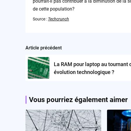
pourrait-il pas contribuer à la diminution de la
de cette population?
Source :
Techcrunch
Article précédent
Post
navigation
La RAM pour laptop au tournant 
évolution technologique ?
Vous pourriez également aimer