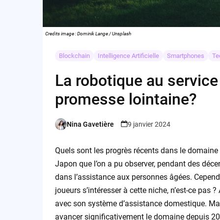
Credits image : Dominik Lange / Unsplash
Blockchain
Intelligence Artificielle
Smartphones
Te
La robotique au service
promesse lointaine?
Nina Gavetière
9 janvier 2024
Posted
by
Quels sont les progrès récents dans le domaine
Japon que l’on a pu observer, pendant des décenni
dans l’assistance aux personnes âgées. Cepend
joueurs s’intéresser à cette niche, n’est-ce pas
avec son système d’assistance domestique. Mais 
avancer significativement le domaine depuis 2