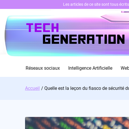
Les articles de ce site sont tous écri
Skip
to
content
Réseaux sociaux
Intelligence Artificielle
We
Accueil
Quelle est la leçon du fiasco de sécurité