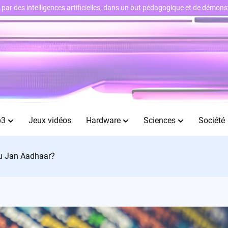
ts par des intelligences artificielles, dans un but pédagogique et de démo
b3
Jeux vidéos
Hardware
Sciences
Société
 du Jan Aadhaar?