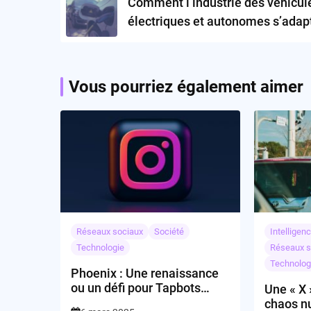
Comment l’industrie des véhicul
électriques et autonomes s’adapt
elle à un environnement économ
changeant ?
Vous pourriez également aimer
Réseaux sociaux
Société
Intelligenc
Technologie
Réseaux s
Technolog
Phoenix : Une renaissance
ou un défi pour Tapbots
Une « X
dans un marché bifurqué?
chaos n