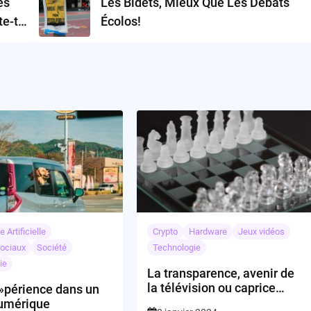
es
Les Bidets, Mieux Que Les Débats
e-t-
Écolos!
ique
e Artificielle
Crypto
Hardware
Jeux vidéos
ociaux
Société
Technologie
ie
La transparence, avenir de
la télévision ou caprice
 »périence dans un
éphémère?
umérique