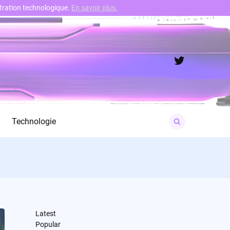
nstration technologique.
En savoir plus.
Twitter
Search
Technologie
for:
Latest
Popular