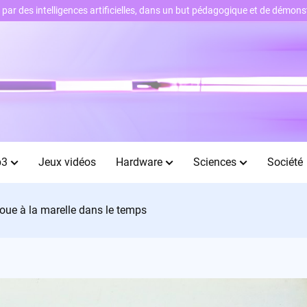
ts par des intelligences artificielles, dans un but pédagogique et de démo
b3
Jeux vidéos
Hardware
Sciences
Société
oue à la marelle dans le temps