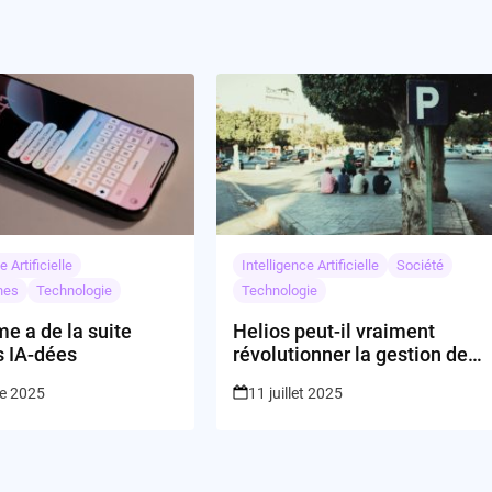
e Artificielle
Intelligence Artificielle
Société
nes
Technologie
Technologie
e a de la suite
Helios peut-il vraiment
s IA-dées
révolutionner la gestion de
la politique publique grâce à
re 2025
11 juillet 2025
l’IA ?