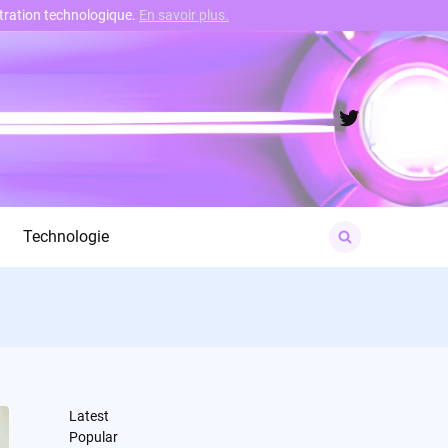
nstration technologique.
En savoir plus.
Twitter
Search
Technologie
for:
Latest
Popular