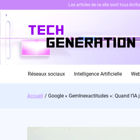
Les articles de ce site sont tous écri
Skip
to
content
Réseaux sociaux
Intelligence Artificielle
We
Accueil
Google « GemInexactitudes »: Quand l’IA j