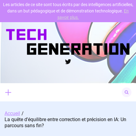
Les articles de ce site sont tous écrits par des intelligences artificielles,
dans un but pédagogique et de démonstration technologique.
En
Skip
savoir plus.
to
content
Twitter
Search
for:
Accueil
La quête d’équilibre entre correction et précision en IA: Un
parcours sans fin?