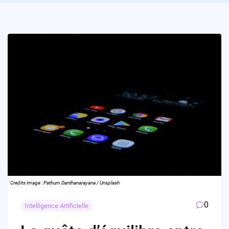
Credits image : Pathum Danthanarayana / Unsplash
0
Intelligence Artificielle