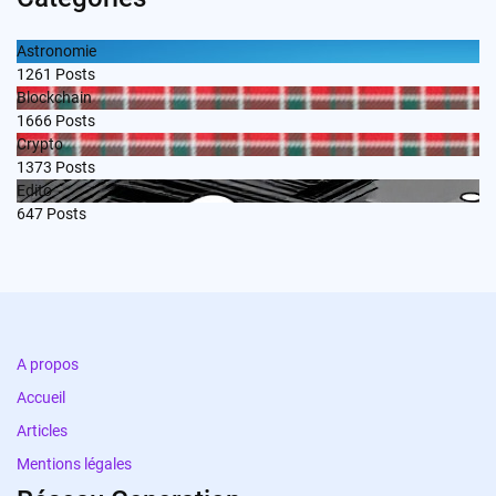
Astronomie
1261
Posts
Blockchain
1666
Posts
Crypto
1373
Posts
Edito
647
Posts
A propos
Accueil
Articles
Mentions légales