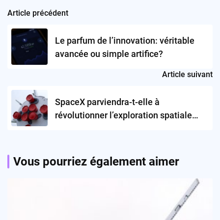
Article précédent
Post
navigation
Le parfum de l’innovation: véritable
avancée ou simple artifice?
Article suivant
SpaceX parviendra-t-elle à
révolutionner l’exploration spatiale
avec son troisième test de la Starship
?
Vous pourriez également aimer