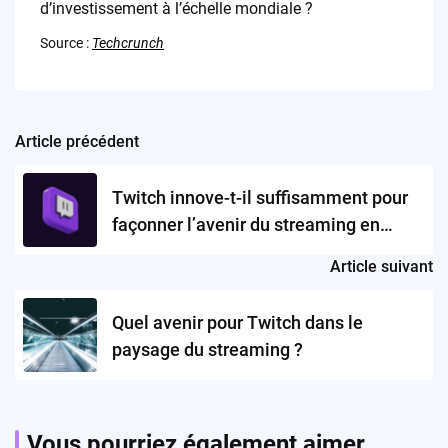
d’investissement à l’échelle mondiale ?
Source :
Techcrunch
Article précédent
Post
navigation
Twitch innove-t-il suffisamment pour
façonner l’avenir du streaming en
ligne?
Article suivant
Quel avenir pour Twitch dans le
paysage du streaming ?
Vous pourriez également aimer