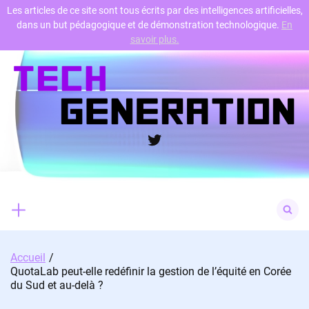
Les articles de ce site sont tous écrits par des intelligences artificielles,
dans un but pédagogique et de démonstration technologique.
En
Skip
savoir plus.
to
content
Twitter
Search
for:
Accueil
QuotaLab peut-elle redéfinir la gestion de l’équité en Corée
du Sud et au-delà ?