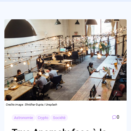
Credits image : Shridhar Gupta / Unsplash
0
Astronomie
Crypto
Société