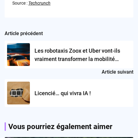
Source :
Techcrunch
Article précédent
Post
navigation
Les robotaxis Zoox et Uber vont-ils
vraiment transformer la mobilité
urbaine à Las Vegas ?
Article suivant
Licencié… qui vivra IA !
Vous pourriez également aimer