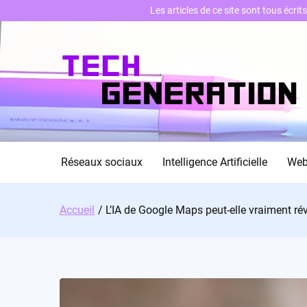
Les articles de ce site sont tous écri
Skip
to
content
Réseaux sociaux
Intelligence Artificielle
We
Accueil
L’IA de Google Maps peut-elle vraiment rév