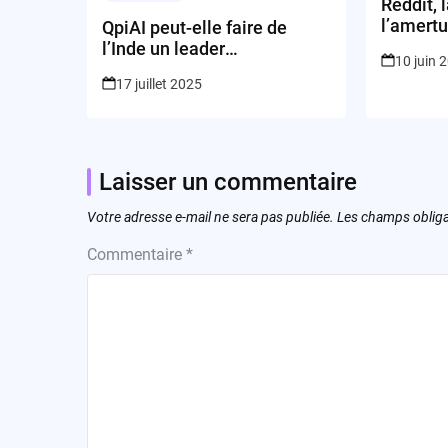
Reddit, 
l’amert
QpiAI peut-elle faire de
l’Inde un leader
10 juin 
incontournable de la
17 juillet 2025
révolution quantique
mondiale ?
Laisser un commentaire
Votre adresse e-mail ne sera pas publiée.
Les champs obliga
Commentaire
*