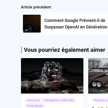
Article précédent
Post
navigation
Comment Google Prévient-il de
Surpasser OpenAI en Génération
Vidéos?
Vous pourriez également aimer
Hardware
Intelligence Artificielle
Réseaux s
Technologie