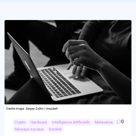
Credits image : Sergey Zolkin / Unsplash
0
Crypto
Hardware
Intelligence Artificielle
Metaverse
Réseaux sociaux
Société