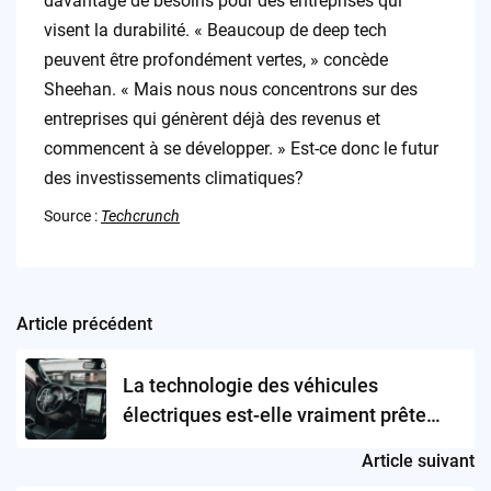
davantage de besoins pour des entreprises qui
visent la durabilité. « Beaucoup de deep tech
peuvent être profondément vertes, » concède
Sheehan. « Mais nous nous concentrons sur des
entreprises qui génèrent déjà des revenus et
commencent à se développer. » Est-ce donc le futur
des investissements climatiques?
Source :
Techcrunch
Article précédent
Post
navigation
La technologie des véhicules
électriques est-elle vraiment prête
pour les routes américaines?
Article suivant