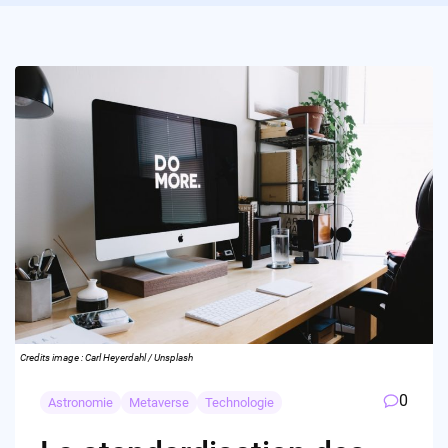
Credits image : Carl Heyerdahl / Unsplash
0
Astronomie
Metaverse
Technologie