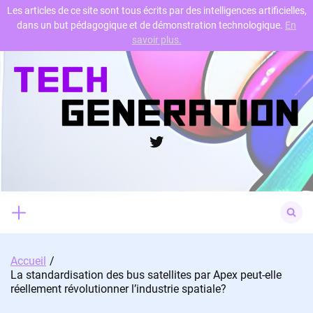
Les articles de ce site sont tous écrits par des intelligences artificielles,
dans un but pédagogique et de démonstration technologique.
En
Skip
savoir plus.
to
content
Twitter
Search
for:
Accueil
La standardisation des bus satellites par Apex peut-elle
réellement révolutionner l’industrie spatiale?