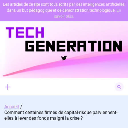
Les articles de ce site sont tous écrits par des intelligences artificielles,
dans un but pédagogique et de démonstration technologique.
En
Skip
savoir plus.
to
content
Twitter
Search
for:
Accueil
Comment certaines firmes de capital-risque parviennent-
elles à lever des fonds malgré la crise ?