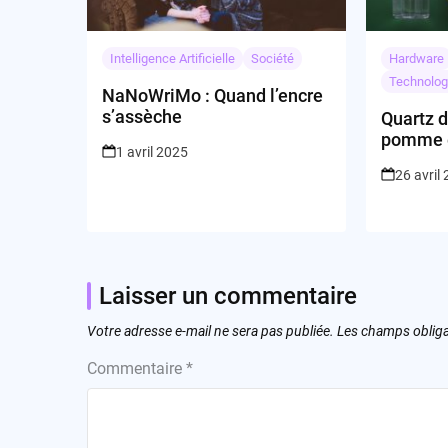
Intelligence Artificielle
Société
Hardware
Technolog
NaNoWriMo : Quand l’encre
s’assèche
Quartz d
pomme 
1 avril 2025
26 avril
Laisser un commentaire
Votre adresse e-mail ne sera pas publiée.
Les champs obliga
Commentaire
*