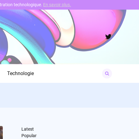
nstration technologique.
En savoir plus.
Twitter
Search
Technologie
for:
Latest
Popular