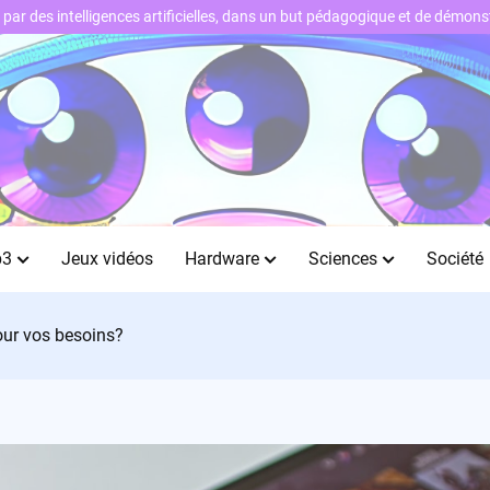
ts par des intelligences artificielles, dans un but pédagogique et de démo
b3
Jeux vidéos
Hardware
Sciences
Société
pour vos besoins?