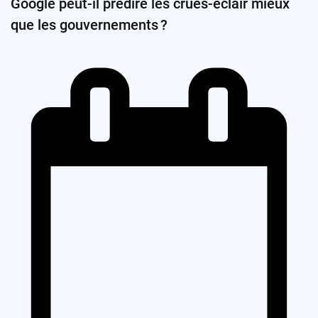
Google peut-il prédire les crues-éclair mieux
que les gouvernements ?