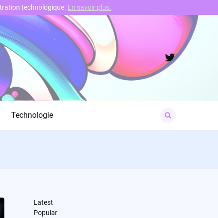
nstration technologique.
En savoir plus.
Twitter
Search
Technologie
for:
Latest
Popular