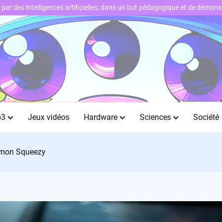
ts par des intelligences artificielles, dans un but pédagogique et de démo
b3
Jeux vidéos
Hardware
Sciences
Société
 Lemon Squeezy