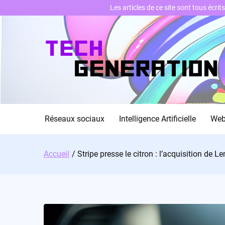
Les articles de ce site sont tous écri
Skip
to
content
Réseaux sociaux
Intelligence Artificielle
We
Accueil
Stripe presse le citron : l’acquisition de