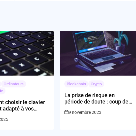
Ordinateurs
Blockchain
Crypto
ie
La prise de risque en
période de doute : coup de
choisir le clavier
maître ou coup de poker ?
t adapté à vos
9 novembre 2023
aujourd’hui ?
 2025