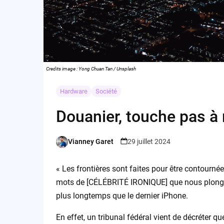
Credits image : Yong Chuan Tan / Unsplash
Hardware
Société
Douanier, touche pas à
Vianney Garet
29 juillet 2024
Posted
by
« Les frontières sont faites pour être contourné
mots de [CÉLÉBRITÉ IRONIQUE] que nous plongeons
plus longtemps que le dernier iPhone.
En effet, un tribunal fédéral vient de décréter q