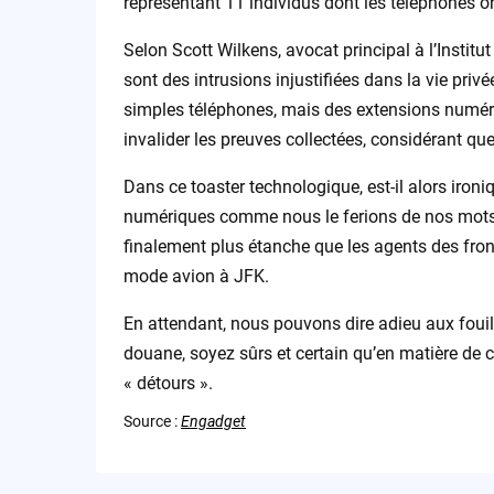
représentant 11 individus dont les téléphones on
Selon Scott Wilkens, avocat principal à l’Insti
sont des intrusions injustifiées dans la vie pri
simples téléphones, mais des extensions numériq
invalider les preuves collectées, considérant qu
Dans ce toaster technologique, est-il alors iron
numériques comme nous le ferions de nos mots d
finalement plus étanche que les agents des front
mode avion à JFK.
En attendant, nous pouvons dire adieu aux fouil
douane, soyez sûrs et certain qu’en matière de 
« détours ».
Source :
Engadget