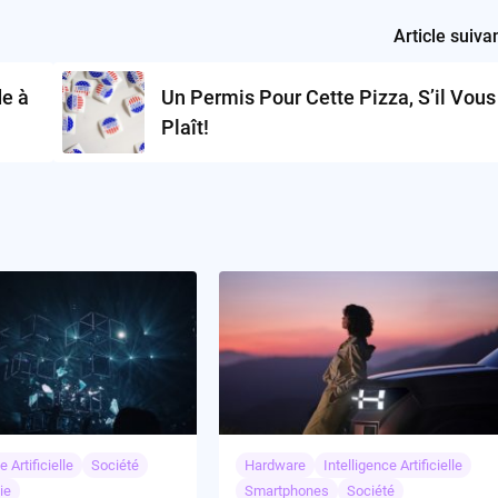
Article suiva
de à
Un Permis Pour Cette Pizza, S’il Vous
Plaît!
e Artificielle
Société
Hardware
Intelligence Artificielle
ie
Smartphones
Société