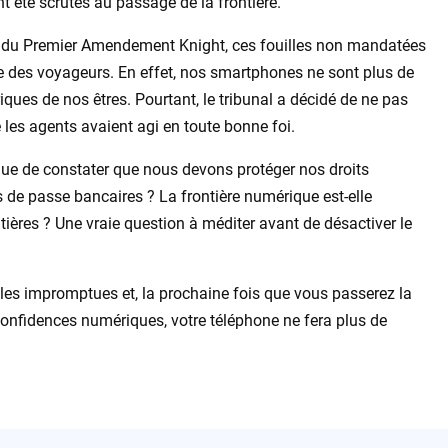
t été scrutés au passage de la frontière.
tut du Premier Amendement Knight, ces fouilles non mandatées
vée des voyageurs. En effet, nos smartphones ne sont plus de
ues de nos êtres. Pourtant, le tribunal a décidé de ne pas
e les agents avaient agi en toute bonne foi.
ique de constater que nous devons protéger nos droits
e passe bancaires ? La frontière numérique est-elle
ières ? Une vraie question à méditer avant de désactiver le
les impromptues et, la prochaine fois que vous passerez la
confidences numériques, votre téléphone ne fera plus de