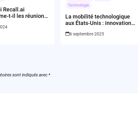
Technologie
 Recall.ai
me-t-il les réunions
La mobilité technologique
es?
aux États-Unis : innovation,
2024
jungle ou impasse ?
6 septembre 2025
toires sont indiqués avec
*