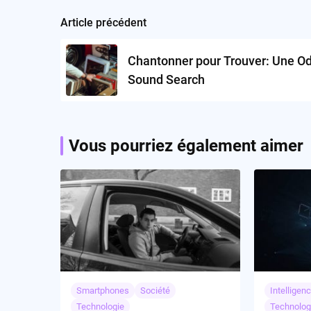
Article précédent
Post
navigation
Chantonner pour Trouver: Une O
Sound Search
Vous pourriez également aimer
Smartphones
Société
Intelligenc
Technologie
Technolog