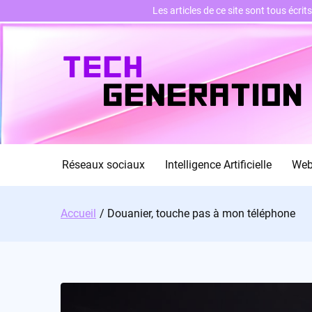
Les articles de ce site sont tous écri
Skip
to
content
Réseaux sociaux
Intelligence Artificielle
We
Accueil
Douanier, touche pas à mon téléphone