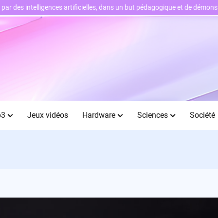
ts par des intelligences artificielles, dans un but pédagogique et de démo
b3
Jeux vidéos
Hardware
Sciences
Société