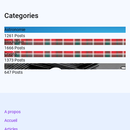
Categories
Astronomie
1261
Posts
Blockchain
1666
Posts
Crypto
1373
Posts
Edito
647
Posts
A propos
Accueil
Articles