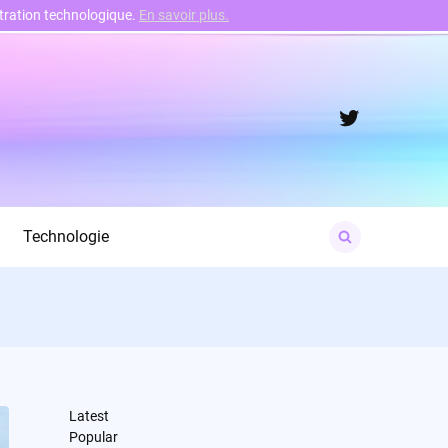
nstration technologique.
En savoir plus.
Twitter
Search
Technologie
for:
Latest
Popular