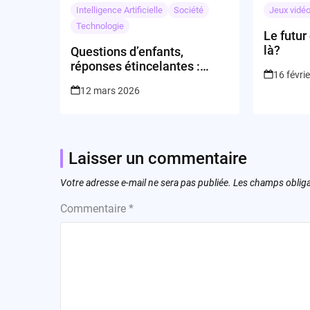
Intelligence Artificielle
Société
Jeux vidé
Technologie
Le futur
là?
Questions d’enfants,
réponses étincelantes :
16 févri
Sparkli veut allumer l’IA
12 mars 2026
dans les écoles
Laisser un commentaire
Votre adresse e-mail ne sera pas publiée.
Les champs obliga
Commentaire
*