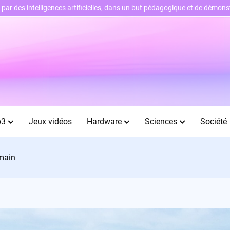
ts par des intelligences artificielles, dans un but pédagogique et de démo
b3
Jeux vidéos
Hardware
Sciences
Société
emain