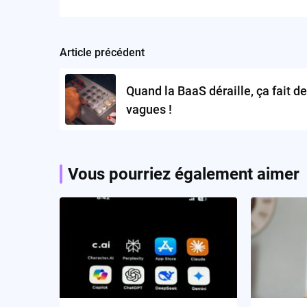
Article précédent
Post
navigation
Quand la BaaS déraille, ça fait d
vagues !
Vous pourriez également aimer