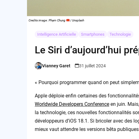
Credits image : Phạm Chung
/ Unsplash
Intelligence Artificielle
Smartphones
Technologie
Le Siri d’aujourd’hui pr
Vianney Garet
31 juillet 2024
Posted
by
« Pourquoi programmer quand on peut simplement 
Apple déploie enfin certaines des fonctionnalité
Worldwide Developers Conference
en juin. Mais
la technologie, ces nouvelles fonctionnalités s
développeurs d’iOS 18.1. Si bricoler avec des lo
mieux vaut attendre les versions bêta publiques o