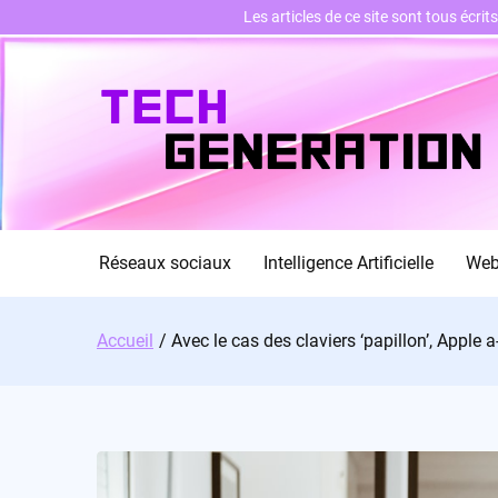
Les articles de ce site sont tous écri
Skip
to
content
Réseaux sociaux
Intelligence Artificielle
We
Accueil
Avec le cas des claviers ‘papillon’, Apple 