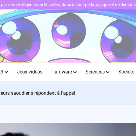
ts par des intelligences artificielles, dans un but pédagogique et de démo
b3
Jeux vidéos
Hardware
Sciences
Société
eurs saoudiens répondent à l’appel