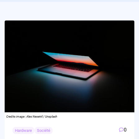
Credits image : Ales Nesetril / Unsplash
0
Hardware
Société