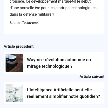
croisière. Ce développement marque-t-il le début
d’une nouvelle ère pour les startups technologiques
dans la défense militaire ?
Source :
Techcrunch
Article précédent
Post
navigation
Waymo : révolution autonome ou
mirage technologique ?
Article suivant
L’Intelligence Artificielle peut-elle
réellement simplifier notre quotidien?