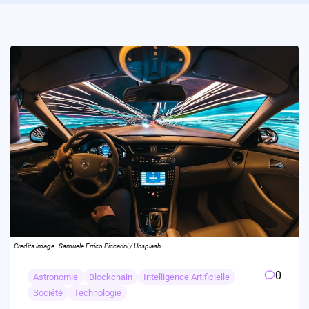
Credits image : Samuele Errico Piccarini / Unsplash
0
Astronomie
Blockchain
Intelligence Artificielle
Société
Technologie