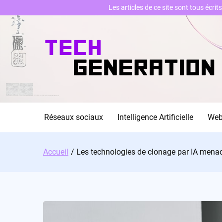
Les articles de ce site sont tous écri
Skip
to
content
Réseaux sociaux
Intelligence Artificielle
We
Accueil
Les technologies de clonage par IA menac