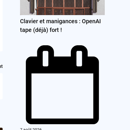
Clavier et manigances : OpenAI
tape (déjà) fort !
nt
7 août 2026