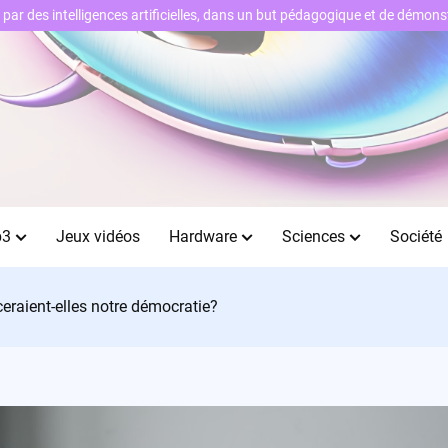
ts par des intelligences artificielles, dans un but pédagogique et de démo
b3
Jeux vidéos
Hardware
Sciences
Société
eraient-elles notre démocratie?