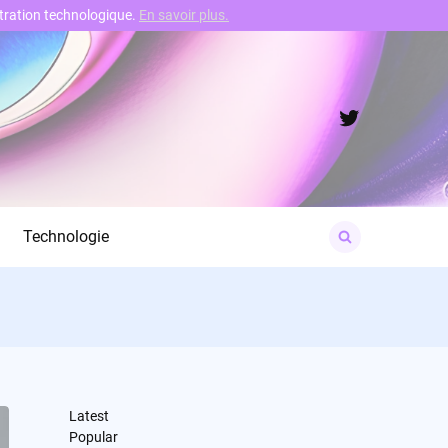
nstration technologique.
En savoir plus.
Twitter
Search
Technologie
for:
Latest
Popular