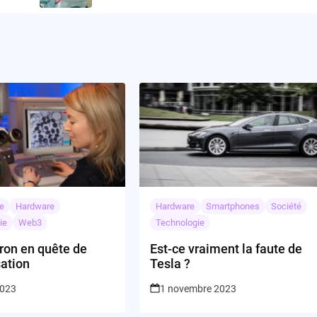
e
Hardware
Hardware
Smartphones
Société
ie
Web3
Technologie
ron en quête de
Est-ce vraiment la faute de
sation
Tesla ?
2023
1 novembre 2023