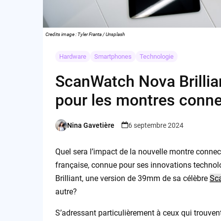
Credits image : Tyler Franta / Unsplash
Hardware
Smartphones
Technologie
ScanWatch Nova Brillian
pour les montres conn
Nina Gavetière
6 septembre 2024
Posted
by
Quel sera l’impact de la nouvelle montre conne
française, connue pour ses innovations techno
Brilliant, une version de 39mm de sa célèbre
Sc
autre?
S’adressant particulièrement à ceux qui trouv