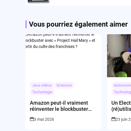
Vous pourriez également aimer
Jeux vidéos
Sciences
Astronomi
Technologie
Technolog
Amazon peut-il vraiment
Un Elect
réinventer le blockbuster
(ré)utili
avec « Project Hail Mary » et
3 mai 2026
23 juin 
sortir du culte des
franchises ?