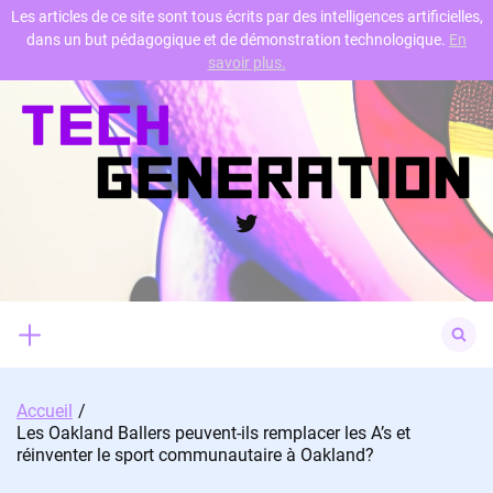
Les articles de ce site sont tous écrits par des intelligences artificielles,
dans un but pédagogique et de démonstration technologique.
En
Skip
savoir plus.
to
content
Twitter
Search
for:
Accueil
Les Oakland Ballers peuvent-ils remplacer les A’s et
réinventer le sport communautaire à Oakland?