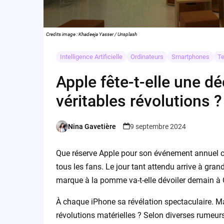
Credits image : Khadeeja Yasser / Unsplash
Intelligence Artificielle
Ordinateurs
Smartphones
Te
Apple fête-t-elle une d
véritables révolutions ?
Nina Gavetière
9 septembre 2024
Posted
by
Que réserve Apple pour son événement annuel co
tous les fans. Le jour tant attendu arrive à gra
marque à la pomme va-t-elle dévoiler demain à 
À chaque iPhone sa révélation spectaculaire. Mai
révolutions matérielles ? Selon diverses rumeur