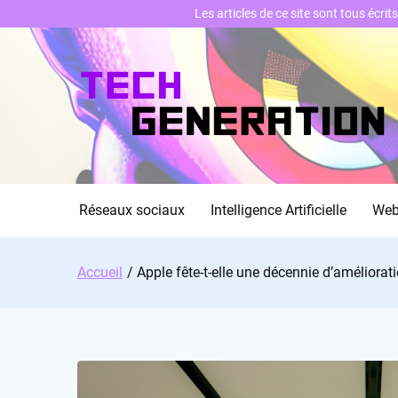
Les articles de ce site sont tous écri
Skip
to
content
Réseaux sociaux
Intelligence Artificielle
We
Accueil
Apple fête-t-elle une décennie d’améliorat