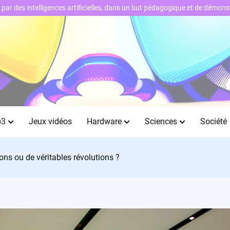
ts par des intelligences artificielles, dans un but pédagogique et de démo
b3
Jeux vidéos
Hardware
Sciences
Société
ions ou de véritables révolutions ?