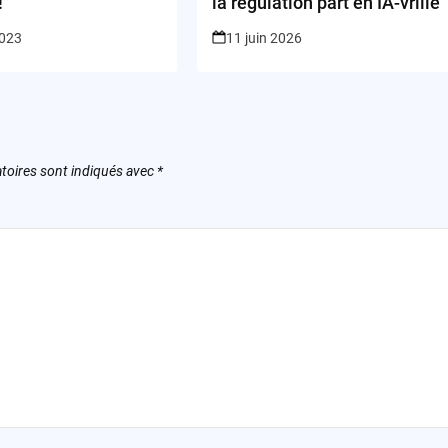
!
la régulation part en IA-vrille
2023
11 juin 2026
toires sont indiqués avec
*