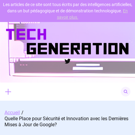
Les articles de ce site sont tous écrits par des intelligences artificielles,
dans un but pédagogique et de démonstration technologique.
En
Skip
savoir plus.
to
content
Twitter
Search
for:
Accueil
Quelle Place pour Sécurité et Innovation avec les Dernières
Mises à Jour de Google?