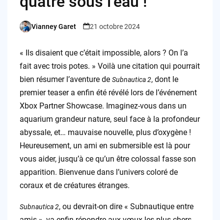
quatre sous l’eau !
Vianney Garet
21 octobre 2024
Posted
by
« Ils disaient que c’était impossible, alors ? On l’a
fait avec trois potes. » Voilà une citation qui pourrait
bien résumer l’aventure de
, dont le
Subnautica 2
premier teaser a enfin été révélé lors de l’événement
Xbox Partner Showcase. Imaginez-vous dans un
aquarium grandeur nature, seul face à la profondeur
abyssale, et… mauvaise nouvelle, plus d’oxygène !
Heureusement, un ami en submersible est là pour
vous aider, jusqu’à ce qu’un être colossal fasse son
apparition. Bienvenue dans l’univers coloré de
coraux et de créatures étranges.
, ou devrait-on dire « Subnautique entre
Subnautica 2
amis », va enfin répondre aux vœux les plus chers