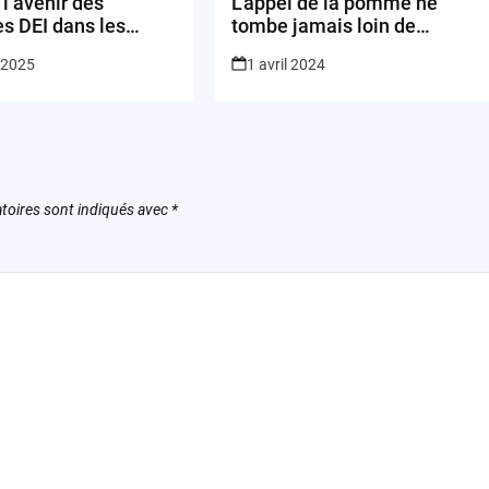
 l’avenir des
L’appel de la pomme ne
ves DEI dans les
tombe jamais loin de
ises technologiques
l’arbre… surtout en promo!
r 2025
1 avril 2024
toires sont indiqués avec
*