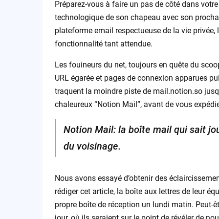
Préparez-vous à faire un pas de côté dans votre 
technologique de son chapeau avec son prochain 
plateforme email respectueuse de la vie privée, 
fonctionnalité tant attendue.
Les fouineurs du net, toujours en quête du scoop 
URL égarée et pages de connexion apparues puis
traquent la moindre piste de mail.notion.so ju
chaleureux “Notion Mail”, avant de vous expédi
Notion Mail: la boîte mail qui sait 
du voisinage.
Nous avons essayé d’obtenir des éclaircissemen
rédiger cet article, la boîte aux lettres de leur
propre boîte de réception un lundi matin. Peut-ê
jour, où ils seraient sur le point de révéler de n