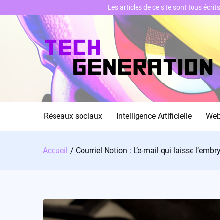
Les articles de ce site sont tous écri
Skip
to
content
Réseaux sociaux
Intelligence Artificielle
We
Accueil
Courriel Notion : L’e-mail qui laisse l’embr