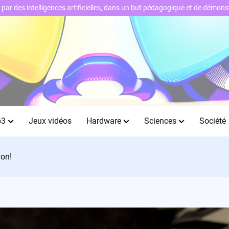
ts par des intelligences artificielles, dans un but pédagogique et de démo
b3
Jeux vidéos
Hardware
Sciences
Société
yon!