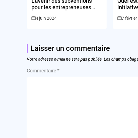
L’avenir des subventions
Quel est
pour les entrepreneuses
initiati
noires est-il en péril ?
entrepr
4 juin 2024
7 févrie
?
Laisser un commentaire
Votre adresse e-mail ne sera pas publiée.
Les champs obliga
Commentaire
*