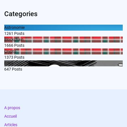
Categories
Astronomie
1261
Posts
Blockchain
1666
Posts
Crypto
1373
Posts
Edito
647
Posts
A propos
Accueil
Articles