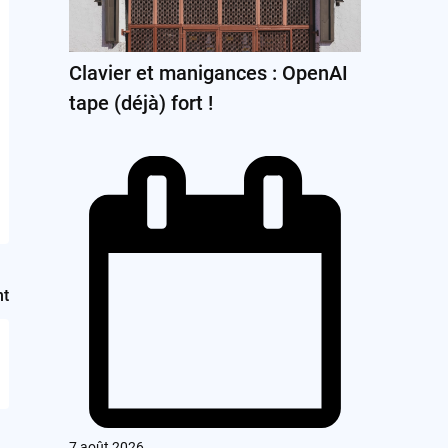
Clavier et manigances : OpenAI
tape (déjà) fort !
nt
7 août 2026