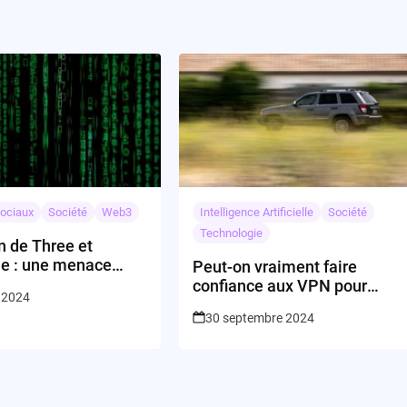
ociaux
Société
Web3
Intelligence Artificielle
Société
Technologie
n de Three et
e : une menace
Peut-on vraiment faire
concurrence ?
confiance aux VPN pour
 2024
protéger notre
30 septembre 2024
confidentialité en ligne?