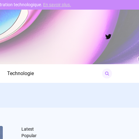
nstration technologique.
En savoir plus.
Twitter
Search
Technologie
for:
Latest
Popular