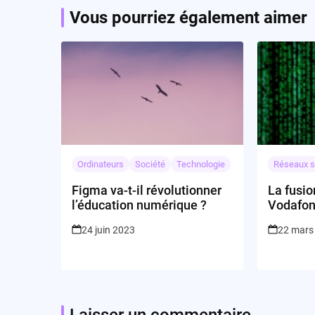
Vous pourriez également aimer
Ordinateurs
Société
Technologie
Réseaux s
Figma va-t-il révolutionner
La fusio
l’éducation numérique ?
Vodafon
pour la 
24 juin 2023
22 mars
Laisser un commentaire