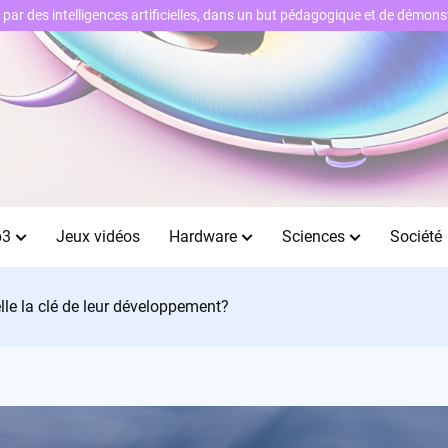
ts par des intelligences artificielles, dans un but pédagogique et de démo
b3
Jeux vidéos
Hardware
Sciences
Société
-elle la clé de leur développement?